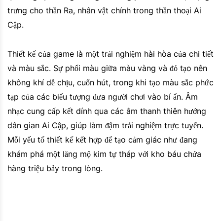
trưng cho thần Ra, nhân vật chính trong thần thoại Ai
Cập.
Thiết kế của game là một trải nghiệm hài hòa của chi tiết
và màu sắc. Sự phối màu giữa màu vàng và đỏ tạo nên
không khí dễ chịu, cuốn hút, trong khi tạo màu sắc phức
tạp của các biểu tượng đưa người chơi vào bí ẩn. Âm
nhạc cung cấp kết dính qua các âm thanh thiên hướng
dân gian Ai Cập, giúp làm đậm trải nghiệm trực tuyến.
Mỗi yếu tố thiết kế kết hợp để tạo cảm giác như đang
khám phá một lăng mộ kim tự tháp với kho báu chứa
hàng triệu bảy trong lòng.