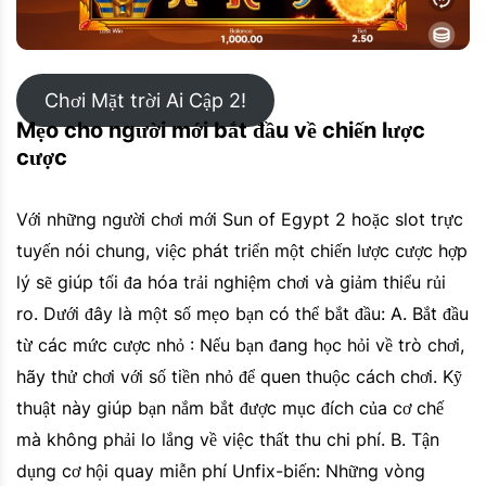
Chơi Mặt trời Ai Cập 2!
Mẹo cho người mới bắt đầu về chiến lược
cược
Với những người chơi mới Sun of Egypt 2 hoặc slot trực
tuyến nói chung, việc phát triển một chiến lược cược hợp
lý sẽ giúp tối đa hóa trải nghiệm chơi và giảm thiểu rủi
ro. Dưới đây là một số mẹo bạn có thể bắt đầu: A. Bắt đầu
từ các mức cược nhỏ : Nếu bạn đang học hỏi về trò chơi,
hãy thử chơi với số tiền nhỏ để quen thuộc cách chơi. Kỹ
thuật này giúp bạn nắm bắt được mục đích của cơ chế
mà không phải lo lắng về việc thất thu chi phí. B. Tận
dụng cơ hội quay miễn phí Unfix-biến: Những vòng