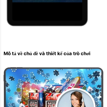
Mô tả về chủ đề và thiết kế của trò chơi