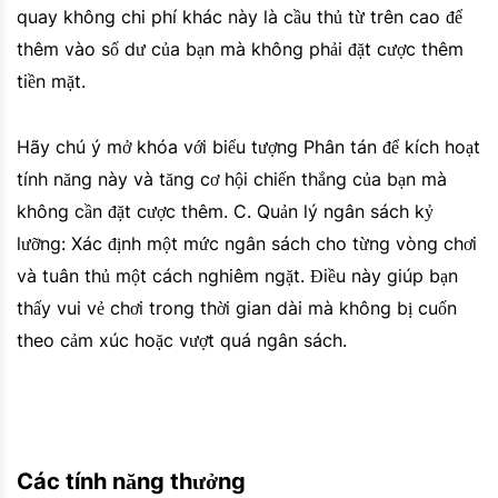
quay không chi phí khác này là cầu thủ từ trên cao để
thêm vào số dư của bạn mà không phải đặt cược thêm
tiền mặt.
Hãy chú ý mở khóa với biểu tượng Phân tán để kích hoạt
tính năng này và tăng cơ hội chiến thắng của bạn mà
không cần đặt cược thêm. C. Quản lý ngân sách kỷ
lưỡng: Xác định một mức ngân sách cho từng vòng chơi
và tuân thủ một cách nghiêm ngặt. Điều này giúp bạn
thấy vui vẻ chơi trong thời gian dài mà không bị cuốn
theo cảm xúc hoặc vượt quá ngân sách.
Các tính năng thưởng