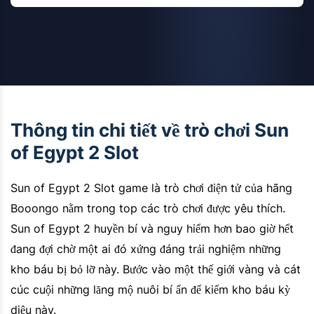
Thông tin chi tiết về trò chơi Sun
of Egypt 2 Slot
Sun of Egypt 2 Slot game là trò chơi điện tử của hãng
Booongo nằm trong top các trò chơi được yêu thích.
Sun of Egypt 2 huyền bí và nguy hiểm hơn bao giờ hết
đang đợi chờ một ai đó xứng đáng trải nghiệm những
kho báu bị bỏ lỡ này. Bước vào một thế giới vàng và cát
cúc cuội những lăng mộ nuôi bí ẩn để kiếm kho báu kỳ
diệu này.